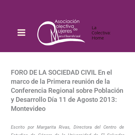
Ir
al
contenido
La
Colectiva:
Home
FORO DE LA SOCIEDAD CIVIL En el
marco de la Primera reunión de la
Conferencia Regional sobre Población
y Desarrollo Día 11 de Agosto 2013:
Montevideo
Escrito por Margarita Rivas,
Directora del
Centro de