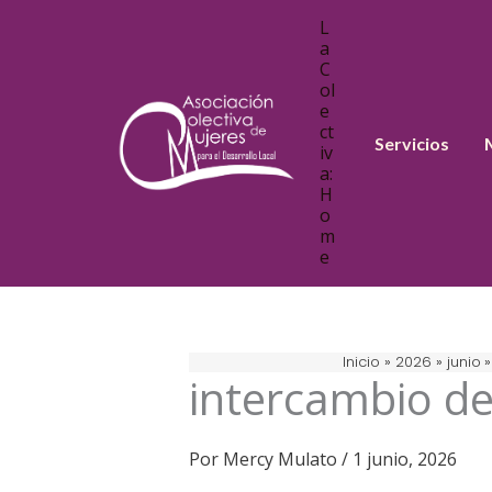
Ir
L
al
a
C
contenido
ol
e
ct
Servicios
iv
a:
H
o
m
e
Inicio
2026
junio
intercambio de
Por
Mercy Mulato
/
1 junio, 2026