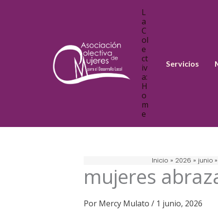
Ir
L
al
a
C
contenido
ol
e
ct
Servicios
iv
a:
H
o
m
e
Inicio
2026
junio
mujeres abraza
Por
Mercy Mulato
/
1 junio, 2026